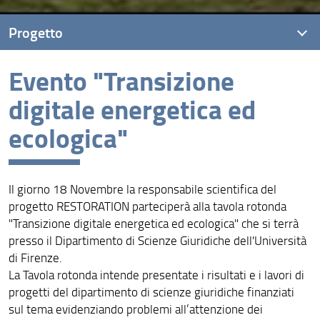
Progetto
Evento "Transizione
Descrizione Progetto
digitale energetica ed
Kick Off Meeting
ecologica"
Opening Seminar
WICA2023, Melbourne, Australia
Il giorno 18 Novembre la responsabile scientifica del
52° Convegno della Società Italiana di Agronomia,
Reggia dei Portici
progetto RESTORATION parteciperà alla tavola rotonda
"Transizione digitale energetica ed ecologica" che si terrà
Evento "Transizione digitale energetica ed ecologica"
presso il Dipartimento di Scienze Giuridiche dell'Università
di Firenze.
Rischi agricoli e clima: il mondo che cambia - Giornata
La Tavola rotonda intende presentate i risultati e i lavori di
dell'Educazione Assicurativa IVASS 2023
progetti del dipartimento di scienze giuridiche finanziati
Motor Vehicle Insurance Working Party Meeting
sul tema evidenziando problemi all’attenzione dei